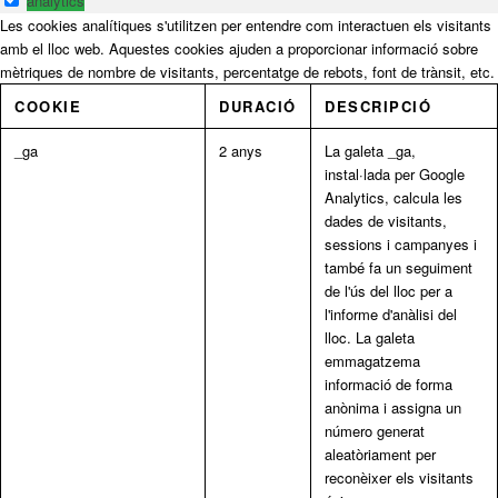
analytics
Les cookies analítiques s'utilitzen per entendre com interactuen els visitants
amb el lloc web. Aquestes cookies ajuden a proporcionar informació sobre
mètriques de nombre de visitants, percentatge de rebots, font de trànsit, etc.
COOKIE
DURACIÓ
DESCRIPCIÓ
_ga
2 anys
La galeta _ga,
instal·lada per Google
Analytics, calcula les
dades de visitants,
sessions i campanyes i
també fa un seguiment
de l'ús del lloc per a
l'informe d'anàlisi del
lloc. La galeta
emmagatzema
informació de forma
anònima i assigna un
número generat
aleatòriament per
reconèixer els visitants