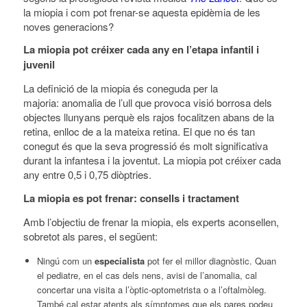
la miopia i com pot frenar-se aquesta epidèmia de les
noves generacions?
La miopia pot créixer cada any en l’etapa infantil i
juvenil
La definició de la miopia és coneguda per la
majoria: anomalia de l’ull que provoca visió borrosa dels
objectes llunyans perquè els rajos focalitzen abans de la
retina, enlloc de a la mateixa retina. El que no és tan
conegut és que la seva progressió és molt significativa
durant la infantesa i la joventut. La miopia pot créixer cada
any entre 0,5 i 0,75 diòptries.
La miopia es pot frenar: consells i tractament
Amb l’objectiu de frenar la miopia, els experts aconsellen,
sobretot als pares, el següent:
Ningú com un
especialista
pot fer el millor diagnòstic. Quan
el pediatre, en el cas dels nens, avisi de l’anomalia, cal
concertar una visita a l’òptic-optometrista o a l’oftalmòleg.
També cal estar atents als símptomes que els pares podeu