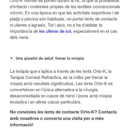
Orto-K només es porten durant la nit, fa que la probabilitat
d’irritació i molèsties pròpies de les lentilles convencionals
minvin. En una època en que les activitats esportives i de
platja o piscina són habituals, no portar lents de contacte
ni ulleres s’agraeix. Tot i això, no s’ha d’oblidar la
importància de
les ulleres de sol
, especialment en el cas
dels nens.
Una qüestió de salut: frenar la miopia
La teràpia que s’aplica a través de les lents Orto-K, la
Teràpia Corneal Refractiva, és la millor per frenar la
miopia amb resultats significatius. Les lents Orto-K es
converteixen en l’única alternativa a la cirurgia,
desaconsellada en casos de nens i joves amb miopia
evolutiva i en altres casos particulars.
No coneixies les lents de contacte Orto-K? Contacta
amb nosaltres o concerta una visita per a més
informació!