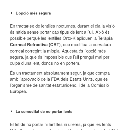
L’opció més segura
En tractar-se de lentilles nocturnes, durant el dia la visió
és nítida sense portar cap tipus de lent a l’ull. Això és
possible perquè les lentilles Orto-K apliquen la
Teràpia
Corneal Refractiva (CRT)
, que modifica la curvatura
corneal corregint la miopia. Aquesta és l’opció més
segura, ja que és impossible que l’ull prengui mal per
culpa d’una lent, doncs no en portem.
És un tractament absolutament segur, ja que compta
amb l’aprovació de la FDA dels Estats Units, que és
l’organisme de sanitat estatunidenc, i de la Comissió
Europea.
La comoditat de no portar lents
El fet de no portar ni lentilles ni ulleres, ja que les lents