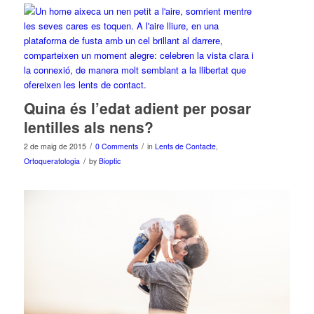
Quina és l’edat adient per posar
lentilles als nens?
/
/
2 de maig de 2015
0 Comments
in
Lents de Contacte
,
/
Ortoqueratologia
by
Bioptic