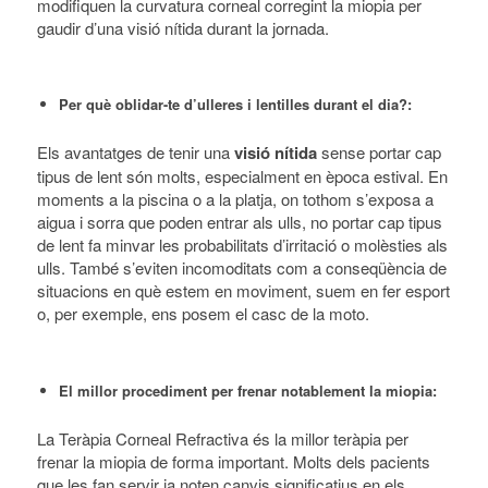
modifiquen la curvatura corneal corregint la miopia per
gaudir d’una visió nítida durant la jornada.
Per què oblidar-te d’ulleres i lentilles durant el dia?:
Els avantatges de tenir una
visió nítida
sense portar cap
tipus de lent són molts, especialment en època estival. En
moments a la piscina o a la platja, on tothom s’exposa a
aigua i sorra que poden entrar als ulls, no portar cap tipus
de lent fa minvar les probabilitats d’irritació o molèsties als
ulls. També s’eviten incomoditats com a conseqüència de
situacions en què estem en moviment, suem en fer esport
o, per exemple, ens posem el casc de la moto.
El millor procediment per frenar notablement la miopia:
La Teràpia Corneal Refractiva és la millor teràpia per
frenar la miopia de forma important. Molts dels pacients
que les fan servir ja noten canvis significatius en els