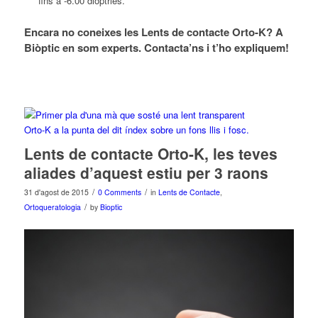
fins a -6.00 diòptries.
Encara no coneixes les Lents de contacte Orto-K? A
Biòptic en som experts. Contacta’ns i t’ho expliquem!
Lents de contacte Orto-K, les teves
aliades d’aquest estiu per 3 raons
/
/
31 d'agost de 2015
0 Comments
in
Lents de Contacte
,
/
Ortoqueratologia
by
Bioptic