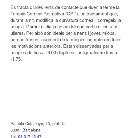
Es tracta d’unes lents de contacte que duen a terme la
Teràpia Corneal Refractiva (CRT), un tractament que,
durant la nit, modifica la curvatura corneal i corregeix la
miopia. Durant el dia ja no caldrà que portin ni lents ni
ulleres. Per això són ideals per a nens i joves miops,
perquè frenen l’augment de la miopia i compleixen totes
les motivacions anteriors. Estan dissenyades per a
miopies de fins a -6.00 diòptries i astigmatisme fins a
-1.75.
Rambla Catalunya, 13, pral. 1a
08007 Barcelona
Tel.
93 317 43 47