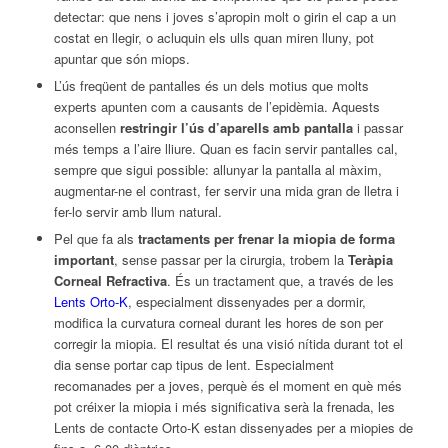
detectar: que nens i joves s’apropin molt o girin el cap a un
costat en llegir, o acluquin els ulls quan miren lluny, pot
apuntar que són miops.
L’ús freqüent de pantalles és un dels motius que molts
experts apunten com a causants de l’epidèmia. Aquests
aconsellen
restringir l’ús d’aparells amb pantalla
i passar
més temps a l’aire lliure. Quan es facin servir pantalles cal,
sempre que sigui possible: allunyar la pantalla al màxim,
augmentar-ne el contrast, fer servir una mida gran de lletra i
fer-lo servir amb llum natural.
Pel que fa als
tractaments per frenar la miopia de forma
important
, sense passar per la cirurgia, trobem la
Teràpia
Corneal Refractiva
. És un tractament que, a través de les
Lents Orto-K
, especialment dissenyades per a dormir,
modifica la curvatura corneal durant les hores de son per
corregir la miopia. El resultat és una visió nítida durant tot el
dia sense portar cap tipus de lent. Especialment
recomanades per a joves, perquè és el moment en què més
pot créixer la miopia i més significativa serà la frenada, les
Lents de contacte Orto-K estan dissenyades per a miopies de