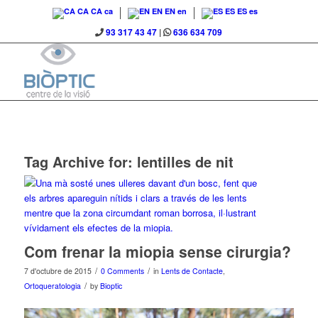
CA
CA
ca
EN
EN
en
ES
ES
es
93 317 43 47
|
636 634 709
Tag Archive for:
lentilles de nit
Com frenar la miopia sense cirurgia?
/
/
7 d'octubre de 2015
0 Comments
in
Lents de Contacte
,
/
Ortoqueratologia
by
Bioptic