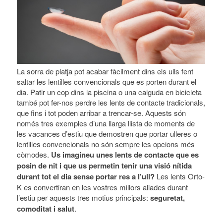
La sorra de platja pot acabar fàcilment dins els ulls fent
saltar les lentilles convencionals que es porten durant el
dia. Patir un cop dins la piscina o una caiguda en bicicleta
també pot fer-nos perdre les lents de contacte tradicionals,
que fins i tot poden arribar a trencar-se. Aquests són
només tres exemples d’una llarga llista de moments de
les vacances d’estiu que demostren que portar ulleres o
lentilles convencionals no són sempre les opcions més
còmodes.
Us i
magineu unes lents de contacte que es
posin de nit i que us permetin tenir una visió nítida
durant tot el dia sense portar res a l’ull?
Les lents Orto-
K es convertiran en les vostres millors aliades durant
l’estiu per aquests tres motius principals:
seguretat,
comoditat i salut
.