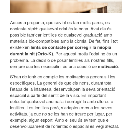
Aquesta pregunta, que sovint es fan molts pares, es
contesta ràpid: qualsevol edat és la bona. Avui dia és
possible fabricar lentilles de qualsevol graduació amb
materials bio-compatibles amb la còrnia. De fet, fins i tot
existeixen
lents de contacte per corregir la miopia
durant la nit (Orto-K)
. Per aquest motiu l’edat no és un
problema. La decisió de posar lentilles als nostres fills,
sempre que les necessitin, és una qüestió de
motivació
.
S’han de tenir en compte les motivacions generals i les
específiques. La general és que els nens, durant tota
l’etapa de la infantesa, desenvolupen la seva orientació
espacial a partir del sentit de la visió. És important
detectar qualsevol anomalia i corregir-la amb ulleres o
lentilles. Les lentilles però, s’adapten més a les seves
activitats, ja que no se les han de treure per jugar, per
exemple, algun esport. Amb el seu ús evitem que el
desenvolupament de l’orientació espacial es vegi afectat.