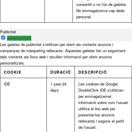
consentit o no l'ús de galetes.
No emmagatzema cap dada
personal.
Publicitat
advertisement
Les galetes de publicitat s'utilitzen per oferir als visitants anuncis i
campanyes de màrqueting rellevants. Aquestes galetes fan un seguiment
dels visitants als llocs web i recullen informació per oferir anuncis
personalitzats.
COOKIE
DURACIÓ
DESCRIPCIÓ
IDE
1 year 24
Les cookies de Google
days
DoubleClick IDE s'utilitzen
per emmagatzemar
informació sobre com l'usuari
utilitza el lloc web per
presentar-los anuncis
rellevants i segons el perfil
de l'usuari.