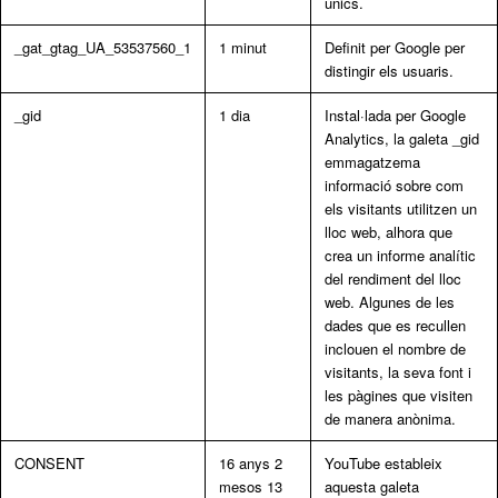
únics.
_gat_gtag_UA_53537560_1
1 minut
Definit per Google per
distingir els usuaris.
_gid
1 dia
Instal·lada per Google
Analytics, la galeta _gid
emmagatzema
informació sobre com
els visitants utilitzen un
lloc web, alhora que
crea un informe analític
del rendiment del lloc
web. Algunes de les
dades que es recullen
inclouen el nombre de
visitants, la seva font i
les pàgines que visiten
de manera anònima.
CONSENT
16 anys 2
YouTube estableix
mesos 13
aquesta galeta