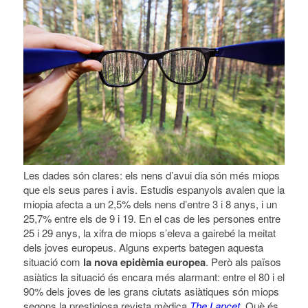
Les dades són clares: els nens d’avui dia són més miops
que els seus pares i avis. Estudis espanyols avalen que la
miopia afecta a un 2,5% dels nens d’entre 3 i 8 anys, i un
25,7% entre els de 9 i 19. En el cas de les persones entre
25 i 29 anys, la xifra de miops s’eleva a gairebé la meitat
dels joves europeus. Alguns experts bategen aquesta
situació com
la nova epidèmia europea
. Però als països
asiàtics la situació és encara més alarmant: entre el 80 i el
90% dels joves de les grans ciutats asiàtiques són miops
segons la prestigiosa revista mèdica
The Lancet
. Què és