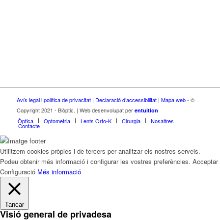
Avís legal i política de privacitat
|
Declaració d’accessibilitat
|
Mapa web
- ©
Copyright 2021 - Biòptic. | Web desenvolupat per
entuition
Òptica
Optometria
Lents Orto-K
Cirurgia
Nosaltres
Contacte
Utilitzem cookies pròpies i de tercers per analitzar els nostres serveis.
Podeu obtenir més informació i configurar les vostres preferències.
Acceptar
Configuració
Més informació
Tancar
Visió general de privadesa