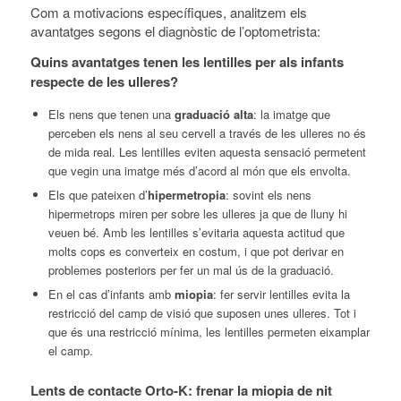
Com a motivacions específiques, analitzem els
avantatges segons el diagnòstic de l’optometrista:
Quins avantatges tenen les lentilles per als infants
respecte de les ulleres?
Els nens que tenen una
graduació alta
: la imatge que
perceben els nens al seu cervell a través de les ulleres no és
de mida real. Les lentilles eviten aquesta sensació permetent
que vegin una imatge més d’acord al món que els envolta.
Els que pateixen d’
hipermetropia
: sovint els nens
hipermetrops miren per sobre les ulleres ja que de lluny hi
veuen bé. Amb les lentilles s’evitaria aquesta actitud que
molts cops es converteix en costum, i que pot derivar en
problemes posteriors per fer un mal ús de la graduació.
En el cas d’infants amb
miopia
: fer servir lentilles evita la
restricció del camp de visió que suposen unes ulleres. Tot i
que és una restricció mínima, les lentilles permeten eixamplar
el camp.
Lents de contacte Orto-K: frenar la miopia de nit