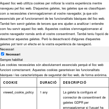
Aquest lloc web utilitza cookies per millorar la vostra experiència mentre
navegueu pel lloc web. D'aquestes galetes, les galetes que es classifiquen
com a necessàries s'emmagatzemen al vostre navegador, ja que són
essencials per al funcionament de les funcionalitats bàsiques del lloc web.
També fem servir galetes de tercers que ens ajuden a analitzar i entendre
com feu servir aquest lloc web. Aquestes cookies s'emmagatzemaran al
vostre navegador només amb el vostre consentiment. També teniu l'opció de
desactivar aquestes galetes. Però la desactivació d'algunes d'aquestes
galetes pot tenir un efecte en la vostra experiència de navegació.
Necessari
Necessari
Sempre habilitat
Les cookies necessàries són absolutament essencials perquè el lloc web
funcioni correctament. Aquestes cookies garanteixen les funcionalitats
bàsiques i les característiques de seguretat del lloc web, de forma anònima.
COOKIE
DURACIÓ
DESCRIPCIÓ
viewed_cookie_policy
1 any
La galeta la configura el
connector de consentiment de
galetes GDPR per
emmagatzemar si l'usuari ha