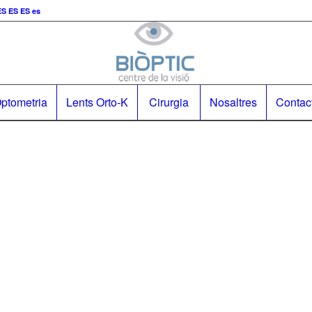
ES
ES
es
ptometria
Lents Orto-K
Cirurgia
Nosaltres
Contac