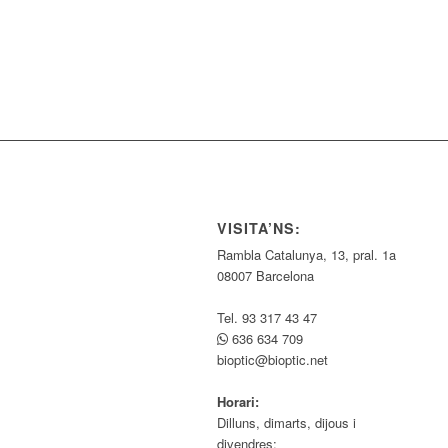
VISITA’NS:
Rambla Catalunya, 13, pral. 1a
08007 Barcelona
Tel. 93 317 43 47
636 634 709
bioptic@bioptic.net
Horari:
Dilluns, dimarts, dijous i
divendres: