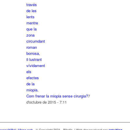
Com frenar la miopia sense cirurgia?
7
d'octubre de 2015 - 7:11
cessibilitat
|
Mapa web
- © Copyright 2021 - Biòptic. | Web desenvolupat per
entuition