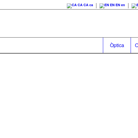
CA
CA
ca
EN
EN
en
Òptica
O