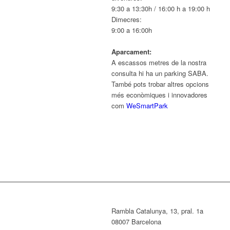
9:30 a 13:30h / 16:00 h a 19:00 h
Dimecres:
9:00 a 16:00h
Aparcament:
A escassos metres de la nostra
consulta hi ha un parking SABA.
També pots trobar altres opcions
més econòmiques i innovadores
com
WeSmartPark
Rambla Catalunya, 13, pral. 1a
08007 Barcelona