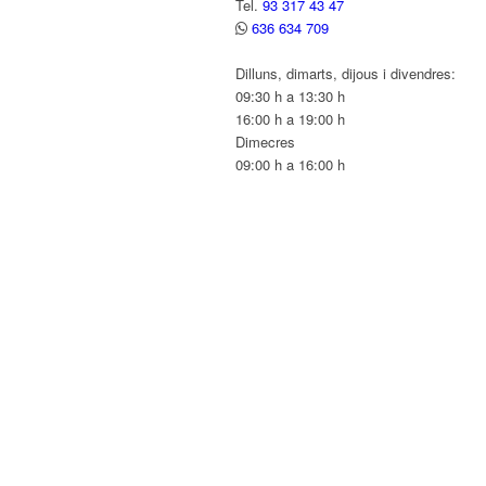
Tel.
93 317 43 47
636 634 709
Dilluns, dimarts, dijous i divendres:
09:30 h a 13:30 h
16:00 h a 19:00 h
Dimecres
09:00 h a 16:00 h