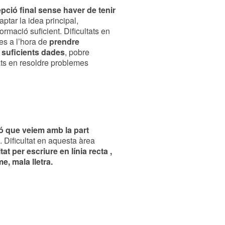
pció final sense haver de tenir
captar la idea principal,
rmació suficient. Dificultats en
es a l’hora de
prendre
i suficients dades
, pobre
tats en resoldre problemes
lló que veiem amb la part
. Dificultat en aquesta àrea
tat per escriure en línia recta ,
me, mala lletra.