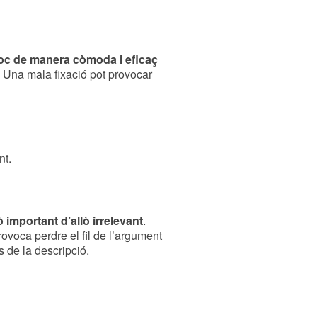
foc de manera còmoda i eficaç
 Una mala fixació pot provocar
nt.
ò important d’allò irrelevant
.
rovoca perdre el fil de l’argument
ls de la descripció.