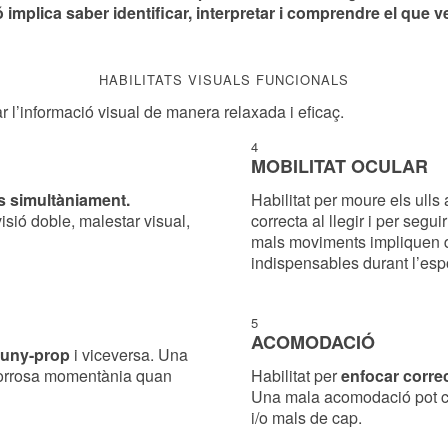
 implica saber identificar, interpretar i comprendre el que v
HABILITATS VISUALS FUNCIONALS
 l’informació visual de manera relaxada i eficaç.
4
MOBILITAT OCULAR
lls simultàniament.
Habilitat per moure els ulls
isió doble, malestar visual,
correcta al llegir i per seg
mals moviments impliquen di
indispensables durant l’espo
5
ACOMODACIÓ
luny­-prop
i viceversa. Una
 borrosa momentània quan
Habilitat per
enfocar corre
Una mala acomodació pot 
i/o mals de cap.