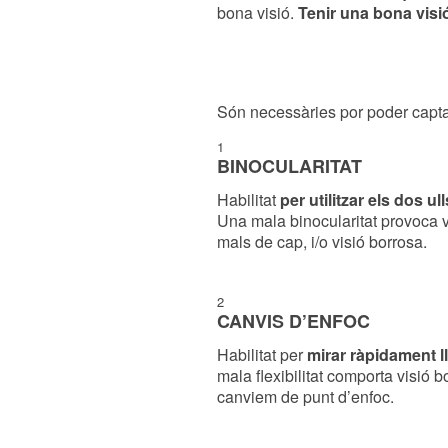
bona visió.
Tenir una bona visió
Són necessàries por poder captar
1
BINOCULARITAT
Habilitat
per utilitzar els dos u
Una mala binocularitat provoca v
mals de cap, i/o visió borrosa.
2
CANVIS D’ENFOC
Habilitat per
mirar ràpidament l
mala flexibilitat comporta visió
canviem de punt d’enfoc.