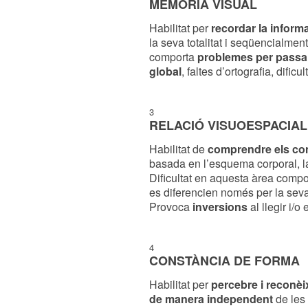
MEMÒRIA VISUAL
Habilitat per
recordar la inform
la seva totalitat i seqüencialment
comporta
problemes per passar 
global
, faltes d’ortografia, dificu
3
RELACIÓ VISUOESPACIAL
Habilitat de
comprendre els con
basada en l’esquema corporal, late
Dificultat en aquesta àrea comp
es diferencien només per la seva o
Provoca
inversions
al llegir i/o 
4
CONSTÀNCIA DE FORMA
Habilitat per
percebre i reconèi
de manera independent
de les