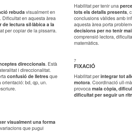
Habilitat per tenir una
perce
ació rebuda
visualment en
tots els detalls presents
, 
. Dificultat en aquesta àrea
conclusions vàlides amb info
de lectura sil·làbica a la
aquesta àrea porta problem
ltat per copiar de la pissarra.
decisions per no tenir ma
comprensió lectora, dificul
matemàtics.
7
ceptes direccionals
. Està
FIXACIÓ
ralitat i direccionalitat.
orta
confusió de lletres
que
Habilitat per
integrar tot a
rientació: b­d, q­p, u­n.
motora
. Coordinació ull­-mà
escriure.
provoca
mala còpia, dificul
dificultat per seguir un rit
xer visualment una forma
 variacions que pugui