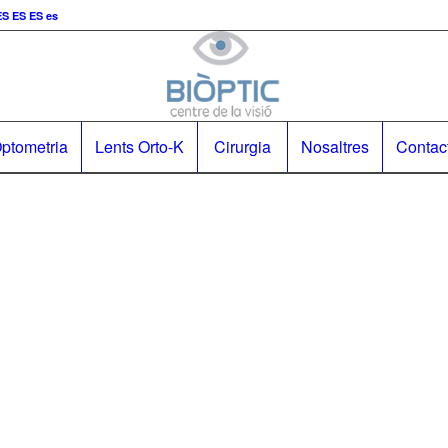
ES
ES
es
ptometria
Lents Orto-K
Cirurgia
Nosaltres
Contac