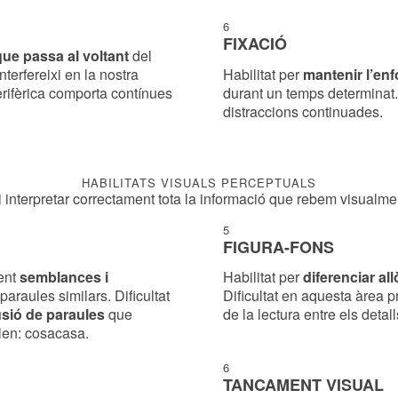
6
FIXACIÓ
que passa al voltant
del
terfereixi en la nostra
Habilitat per
mantenir l’en
erifèrica comporta contínues
durant un temps determinat.
distraccions continuades.
HABILITATS VISUALS PERCEPTUALS
 interpretar correctament tota la informació que rebem visualme
5
FIGURA-FONS
ment
semblances i
Habilitat per
diferenciar all
 paraules similars. Dificultat
Dificultat en aquesta àrea p
sió de paraules
que
de la lectura entre els detal
en: cosa­casa.
6
TANCAMENT VISUAL