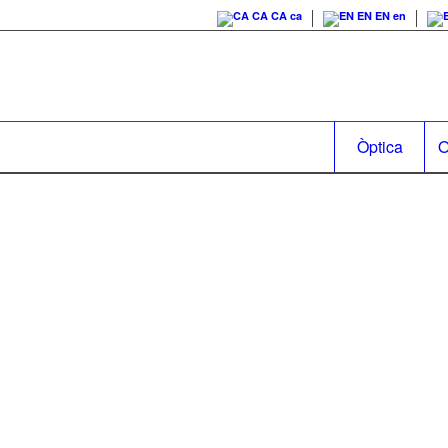
CA
CA
ca
EN
EN
en
Òptica
O