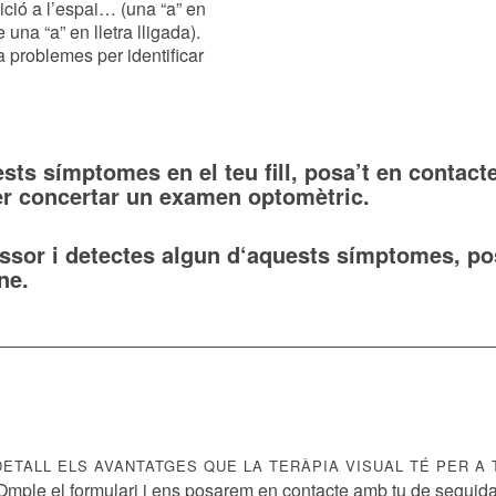
ició a l’espai… (una “a” en
una “a” en lletra lligada).
a problemes per identificar
sts símptomes en el teu fill, posa’t en contact
er concertar un examen optomètric.
essor i detectes algun d‘aquests símptomes, po
ne.
DETALL ELS AVANTATGES QUE LA TERÀPIA VISUAL TÉ PER A T
Omple el formulari i ens posarem en contacte amb tu de seguida