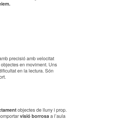
eiem.
 amb precisió amb velocitat
uir objectes en moviment. Uns
ficultat en la lectura. Són
rt.
ctament
objectes de lluny i prop.
comportar
visió borrosa
a l’aula