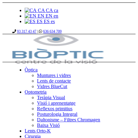
CA
CA
ca
EN
EN
en
ES
ES
es
93 317 43 47
|
636 634 709
Òptica
Muntures i vidres
Lents de contacte
Vidres BlueCut
Optometria
Teràpia Visual
Visió i aprenentatge
Reflexos primitius
Posturologia Integral
Daltonisme – Filtres Chromagen
Baixa Visió
Lents Orto-K
Cirurgia