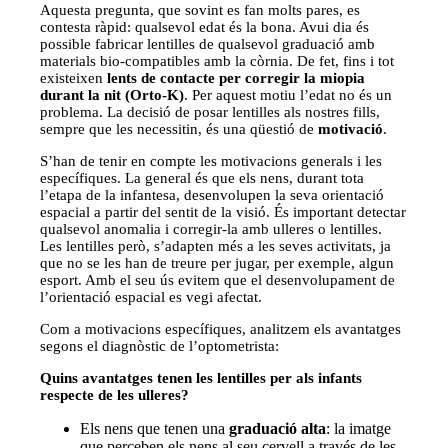
Aquesta pregunta, que sovint es fan molts pares, es
contesta ràpid: qualsevol edat és la bona. Avui dia és
possible fabricar lentilles de qualsevol graduació amb
materials bio-compatibles amb la còrnia. De fet, fins i tot
existeixen
lents de contacte per corregir la miopia
durant la nit (Orto-K)
. Per aquest motiu l’edat no és un
problema. La decisió de posar lentilles als nostres fills,
sempre que les necessitin, és una qüestió de
motivació
.
S’han de tenir en compte les motivacions generals i les
específiques. La general és que els nens, durant tota
l’etapa de la infantesa, desenvolupen la seva orientació
espacial a partir del sentit de la visió. És important detectar
qualsevol anomalia i corregir-la amb ulleres o lentilles.
Les lentilles però, s’adapten més a les seves activitats, ja
que no se les han de treure per jugar, per exemple, algun
esport. Amb el seu ús evitem que el desenvolupament de
l’orientació espacial es vegi afectat.
Com a motivacions específiques, analitzem els avantatges
segons el diagnòstic de l’optometrista:
Quins avantatges tenen les lentilles per als infants
respecte de les ulleres?
Els nens que tenen una
graduació alta
: la imatge
que perceben els nens al seu cervell a través de les