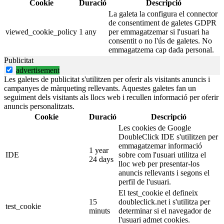
Cookie
Duració
Descripció
La galeta la configura el connector
de consentiment de galetes GDPR
viewed_cookie_policy
1 any
per emmagatzemar si l'usuari ha
consentit o no l'ús de galetes. No
emmagatzema cap dada personal.
Publicitat
advertisement
Les galetes de publicitat s'utilitzen per oferir als visitants anuncis i
campanyes de màrqueting rellevants. Aquestes galetes fan un
seguiment dels visitants als llocs web i recullen informació per oferir
anuncis personalitzats.
Cookie
Duració
Descripció
Les cookies de Google
DoubleClick IDE s'utilitzen per
emmagatzemar informació
1 year
IDE
sobre com l'usuari utilitza el
24 days
lloc web per presentar-los
anuncis rellevants i segons el
perfil de l'usuari.
El test_cookie el defineix
15
doubleclick.net i s'utilitza per
test_cookie
minuts
determinar si el navegador de
l'usuari admet cookies.