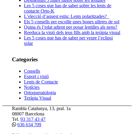
Desmentim 5 mites falsos sobre les lentilles
Les 5 coses que has de saber sobre les lents de
contacte Orto-K
L’elecció d’aquest estiu: Lents polaritzades?
Els 5 consells per escollir unes bones ulleres de sol
Quina és l’edat adient per posar lentilles als nens?
Reeduca la visió dels teus fills amb la teràpia visual
Les 5 coses que has de saber per veure l’eclipsi
solar
Categories
Consells
Esport i visió
Lents de Contacte
Notícies
Ortoqueratologia
Teràpia Visual
Rambla Catalunya, 13, pral. 1a
08007 Barcelona
Tel.
93 317 43 47
636 634 709