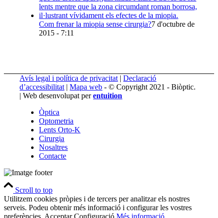
Com frenar la miopia sense cirurgia?
7 d'octubre de
2015 - 7:11
Avís legal i política de privacitat
|
Declaració
d’accessibilitat
|
Mapa web
- © Copyright 2021 - Biòptic.
| Web desenvolupat per
entuition
Òptica
Optometria
Lents Orto-K
Cirurgia
Nosaltres
Contacte
Scroll to top
Utilitzem cookies pròpies i de tercers per analitzar els nostres
serveis. Podeu obtenir més informació i configurar les vostres
preferències.
Acceptar
Configuració
Més informació