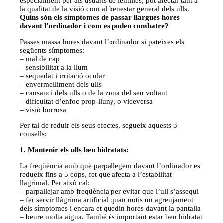
especialment per als usuaris de lentilles, pot afectar tant a
la qualitat de la visió com al benestar general dels ulls.
Quins són els símptomes de passar llargues hores
davant l’ordinador i com es poden combatre?
Passes massa hores davant l’ordinador si pateixes els
següents símptomes: ­
– mal de cap ­
– sensibilitat a la llum ­
– sequedat i irritació ocular ­
– envermelliment dels ulls ­
– cansanci dels ulls o de la zona del seu voltant ­
– dificultat d’enfoc prop-­lluny, o viceversa ­
– visió borrosa
Per tal de reduir els seus efectes, segueix aquests 3
consells:
1. Mantenir els ulls ben hidratats:
La freqüència amb què parpallegem davant l’ordinador es
redueix fins a 5 cops, fet que afecta a l’estabilitat
llagrimal. Per això cal:
– parpallejar amb freqüència per evitar que l’ull s’assequi ­
– fer servir llàgrima artificial quan notis un agreujament
dels símptomes i encara et quedin hores davant la pantalla ­
– beure molta aigua. També és important estar ben hidratat