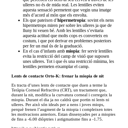
ulleres no és de mida real. Les lentilles eviten
aquesta sensació permetent que vegin una imatge
més d’acord al món que els envolta.
Els que pateixen d’
hipermetropia
: sovint els nens
hipermetrops miren per sobre les ulleres ja que de
lluny hi veuen bé. Amb les lentilles s’evitaria
aquesta actitud que molts cops es converteix en
costum, i que pot derivar en problemes posteriors
per fer un mal ús de la graduació.
En el cas d’infants amb
miopia
: fer servir lentilles
evita la restricció del camp de visió que suposen
unes ulleres. Tot i que és una restricció mínima, les
lentilles permeten eixamplar el camp.
Lents de contacte Orto-K: frenar la miopia de nit
Es tracta d’unes lents de contacte que duen a terme la
Teràpia Corneal Refractiva (CRT), un tractament que,
durant la nit, modifica la curvatura corneal i corregeix la
miopia. Durant el dia ja no caldrà que portin ni lents ni
ulleres. Per això són ideals per a nens i joves miops,
perquè frenen l’augment de la miopia i compleixen totes
les motivacions anteriors. Estan dissenyades per a miopies
de fins a -6.00 diòptries i astigmatisme fins a -1.75.