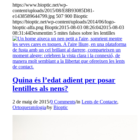
https://www.bioptic.net/wp-
content/uploads/2015/08/E8B93085D81-
e1438589644799.jpg
507
900
Bioptic
https://bioptic.net/wp-content/uploads/2014/06/logo-
bioptic-alfa.png
Bioptic
2015-08-03 08:26:04
2015-08-03
08:31:44
Desmentim 5 mites falsos sobre les lentilles
Quina és l’edat adient per posar
lentilles als nens?
2 de maig de 2015
/
0 Comments
/
in
Lents de Contacte
,
Ortoqueratologia
/
by
Bioptic