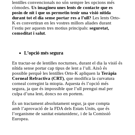
lentilles convencionals no són sempre les opcions més
còmodes.
Us i
magineu unes lents de contacte que es
posin de nit i que us permetin tenir una visió nítida
durant tot el dia sense portar res a l’ull?
Les lents Orto-
K es convertiran en les vostres millors aliades durant
l’estiu per aquests tres motius principals:
seguretat,
comoditat i salut
.
L’opció més segura
En tractar-se de lentilles nocturnes, durant el dia la visió és
nítida sense portar cap tipus de lent a l’ull. Això és
possible perquè les lentilles Orto-K apliquen la
Teràpia
Corneal Refractiva (CRT)
, que modifica la curvatura
corneal corregint la miopia. Aquesta és l’opció més
segura, ja que és impossible que l’ull prengui mal per
culpa d’una lent, doncs no en portem.
És un tractament absolutament segur, ja que compta
amb l’aprovació de la FDA dels Estats Units, que és
l’organisme de sanitat estatunidenc, i de la Comissió
Europea.