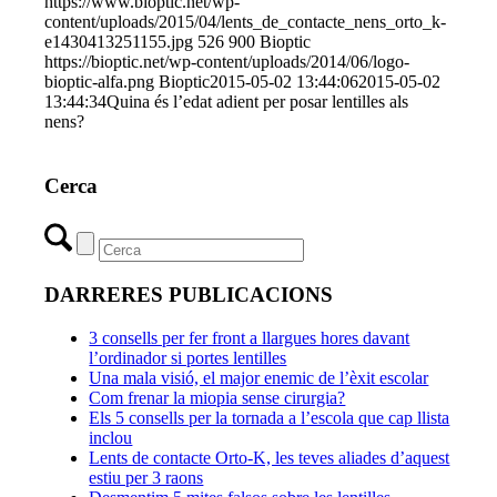
https://www.bioptic.net/wp-
content/uploads/2015/04/lents_de_contacte_nens_orto_k-
e1430413251155.jpg
526
900
Bioptic
https://bioptic.net/wp-content/uploads/2014/06/logo-
bioptic-alfa.png
Bioptic
2015-05-02 13:44:06
2015-05-02
13:44:34
Quina és l’edat adient per posar lentilles als
nens?
Cerca
DARRERES PUBLICACIONS
3 consells per fer front a llargues hores davant
l’ordinador si portes lentilles
Una mala visió, el major enemic de l’èxit escolar
Com frenar la miopia sense cirurgia?
Els 5 consells per la tornada a l’escola que cap llista
inclou
Lents de contacte Orto-K, les teves aliades d’aquest
estiu per 3 raons