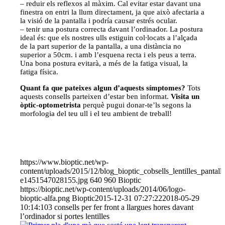
– reduir els reflexos al màxim. Cal evitar estar davant una
finestra on entri la llum directament, ja que això afectaria a
la visió de la pantalla i podría causar estrés ocular. ­
– tenir una postura correcta davant l’ordinador. La postura
ideal és: que els nostres ulls estiguin col∙locats a l’alçada
de la part superior de la pantalla, a una distància no
superior a 50cm. i amb l’esquena recta i els peus a terra.
Una bona postura evitarà, a més de la fatiga visual, la
fatiga física.
Quant fa que pateixes algun d’aquests símptomes?
Tots
aquests consells parteixen d’estar ben informat.
Visita un
òptic­-optometrista
perquè pugui donar-te’ls segons la
morfologia del teu ull i el teu ambient de treball!
https://www.bioptic.net/wp-
content/uploads/2015/12/blog_bioptic_cobsells_lentilles_pantalle
e1451547028155.jpg
640
960
Bioptic
https://bioptic.net/wp-content/uploads/2014/06/logo-
bioptic-alfa.png
Bioptic
2015-12-31 07:27:22
2018-05-29
10:14:10
3 consells per fer front a llargues hores davant
l’ordinador si portes lentilles