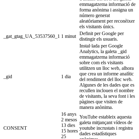
emmagatzema informació de
forma anònima i assigna un
número generat
aleatòriament per reconèixer
els visitants únics.
Definit per Google per
_gat_gtag_UA_53537560_1
1 minut
distingir els usuaris.
Instal·lada per Google
Analytics, la galeta _gid
emmagatzema informació
sobre com els visitants
utilitzen un lloc web, alhora
que crea un informe analític
_gid
1 dia
del rendiment del lloc web.
Algunes de les dades que es
recullen inclouen el nombre
de visitants, la seva font i les
pàgines que visiten de
manera anònima.
16 anys
YouTube estableix aquesta
2 mesos
galeta mitjançant vídeos de
13 dies
CONSENT
youtube incrustats i registra
15 hores
dades estadístiques
25