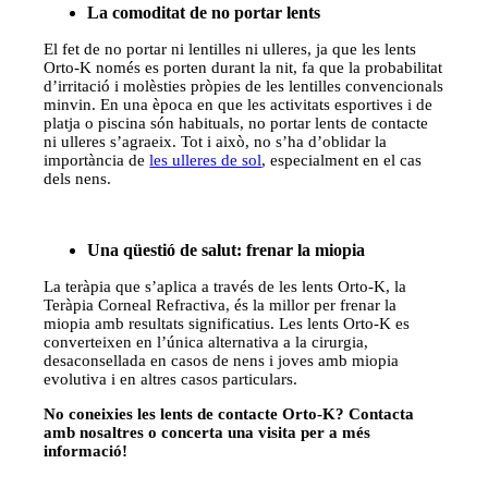
La comoditat de no portar lents
El fet de no portar ni lentilles ni ulleres, ja que les lents
Orto-K només es porten durant la nit, fa que la probabilitat
d’irritació i molèsties pròpies de les lentilles convencionals
minvin. En una època en que les activitats esportives i de
platja o piscina són habituals, no portar lents de contacte
ni ulleres s’agraeix. Tot i això, no s’ha d’oblidar la
importància de
les ulleres de sol
, especialment en el cas
dels nens.
Una qüestió de salut: frenar la miopia
La teràpia que s’aplica a través de les lents Orto-K, la
Teràpia Corneal Refractiva, és la millor per frenar la
miopia amb resultats significatius. Les lents Orto-K es
converteixen en l’única alternativa a la cirurgia,
desaconsellada en casos de nens i joves amb miopia
evolutiva i en altres casos particulars.
No coneixies les lents de contacte Orto-K? Contacta
amb nosaltres o concerta una visita per a més
informació!