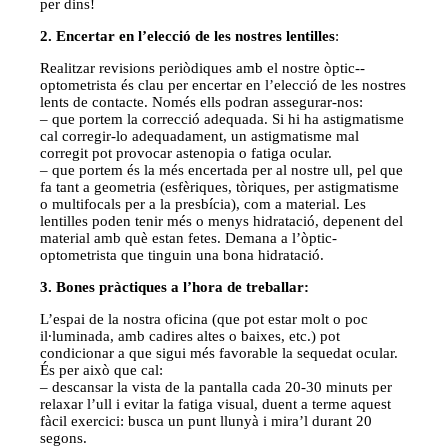
per dins!
2. Encertar en l’elecció de les nostres lentilles
:
Realitzar revisions periòdiques amb el nostre òptic-­
optometrista és clau per encertar en l’elecció de les nostres
lents de contacte. Només ells podran assegurar-­nos:
– que portem la correcció adequada. Si hi ha astigmatisme
cal corregir-lo adequadament, un astigmatisme mal
corregit pot provocar astenopia o fatiga ocular.
– que portem és la més encertada per al nostre ull, pel que
fa tant a geometria (esfèriques, tòriques, per astigmatisme
o multifocals per a la presbícia), com a material. Les
lentilles poden tenir més o menys hidratació, depenent del
material amb què estan fetes. Demana a l’òptic-
optometrista que tinguin una bona hidratació.
3. Bones pràctiques a l’hora de treballar:
L’espai de la nostra oficina (que pot estar molt o poc
il∙luminada, amb cadires altes o baixes, etc.) pot
condicionar a que sigui més favorable la sequedat ocular.
És per això que cal: ­
– descansar la vista de la pantalla cada 20­-30 minuts per
relaxar l’ull i evitar la fatiga visual, duent a terme aquest
fàcil exercici: busca un punt llunyà i mira’l durant 20
segons. ­