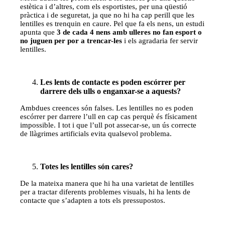
estètica i d’altres, com els esportistes, per una qüestió
pràctica i de seguretat, ja que no hi ha cap perill que les
lentilles es trenquin en caure. Pel que fa els nens, un estudi
apunta que
3 de cada 4 nens amb ulleres no fan esport o
no juguen per por a trencar-les
i els agradaria fer servir
lentilles.
Les lents de contacte es poden escórrer per
darrere dels ulls o enganxar-se a aquests?
Ambdues creences són falses. Les lentilles no es poden
escórrer per darrere l’ull en cap cas perquè és físicament
impossible. I tot i que l’ull pot assecar-se, un ús correcte
de llàgrimes artificials evita qualsevol problema.
Totes les lentilles són cares?
De la mateixa manera que hi ha una varietat de lentilles
per a tractar diferents problemes visuals, hi ha lents de
contacte que s’adapten a tots els pressupostos.