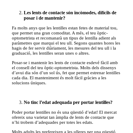
Les lents de contacte són incòmodes, difícils de
posar i de mantenir?
Fa molts anys que les lentilles estan fetes de material tou,
que permet una gran comoditat. A més, el teu òptic-
optometrista et recomanarà un tipus de lentilla adient als
paràmetres que marqui el teu ull. Segons quantes hores les
hagis de fer servir diàriament, les mesures del teu ull i la
graduació, les lentilles seran unes o altres.
Posar-se i mantenir les lents de contacte esdevé fàcil amb
el consell del teu òptic-optometrista. Molts dels dissenys
d’avui dia són d’un sol ús, fet que permet estrenar lentilles
cada dia. El manteniment és molt fàcil gràcies a les
solucions úniques.
No tinc l’edat adequada per portar lentilles?
Poder portar lentilles no és una qüestió d’edat! El mercat
ofereix una varietat tan àmplia de lents de contacte que
n’hi trobem d’adequades per totes les edats.
Molts adults les prefereixen a les ulleres per una qüestió