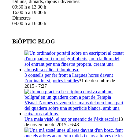
Dilluns, dimarts, dijous i divendres:
09:30 h a 13:30 h
16:00 h a 19:00 h
Dimecres
09:00 h a 16:00 h
BiÔPTIC BLOG
3 consells per fer front a llargues hores davant
l’ordinador si portes lentilles
31 de desembre de
2015 - 7:27
Una mala visió, el major enemic de l’èxit escolar
13
de novembre de 2015 - 6:48