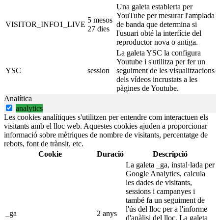
Una galeta establerta per
YouTube per mesurar l'amplada
5 mesos
VISITOR_INFO1_LIVE
de banda que determina si
27 dies
l'usuari obté la interfície del
reproductor nova o antiga.
La galeta YSC la configura
Youtube i s'utilitza per fer un
YSC
session
seguiment de les visualitzacions
dels vídeos incrustats a les
pàgines de Youtube.
Analítica
analytics
Les cookies analítiques s'utilitzen per entendre com interactuen els
visitants amb el lloc web. Aquestes cookies ajuden a proporcionar
informació sobre mètriques de nombre de visitants, percentatge de
rebots, font de trànsit, etc.
Cookie
Duració
Descripció
La galeta _ga, instal·lada per
Google Analytics, calcula
les dades de visitants,
sessions i campanyes i
també fa un seguiment de
l'ús del lloc per a l'informe
_ga
2 anys
d'anàlisi del lloc. La galeta