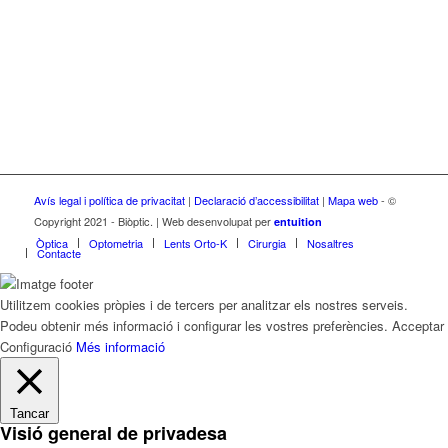
Avís legal i política de privacitat
|
Declaració d’accessibilitat
|
Mapa web
- ©
Copyright 2021 - Biòptic. | Web desenvolupat per
entuition
Òptica
Optometria
Lents Orto-K
Cirurgia
Nosaltres
Contacte
Utilitzem cookies pròpies i de tercers per analitzar els nostres serveis.
Podeu obtenir més informació i configurar les vostres preferències.
Acceptar
Configuració
Més informació
Tancar
Visió general de privadesa