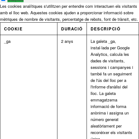
Les cookies analítiques s'utilitzen per entendre com interactuen els visitants
amb el lloc web. Aquestes cookies ajuden a proporcionar informació sobre
mètriques de nombre de visitants, percentatge de rebots, font de trànsit, etc.
COOKIE
DURACIÓ
DESCRIPCIÓ
_ga
2 anys
La galeta _ga,
instal·lada per Google
Analytics, calcula les
dades de visitants,
sessions i campanyes i
també fa un seguiment
de l'ús del lloc per a
l'informe d'anàlisi del
lloc. La galeta
emmagatzema
informació de forma
anònima i assigna un
número generat
aleatòriament per
reconèixer els visitants
únics.