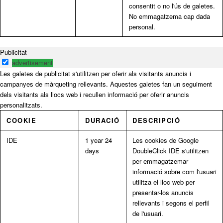
consentit o no l'ús de galetes.
No emmagatzema cap dada
personal.
Publicitat
advertisement
Les galetes de publicitat s'utilitzen per oferir als visitants anuncis i
campanyes de màrqueting rellevants. Aquestes galetes fan un seguiment
dels visitants als llocs web i recullen informació per oferir anuncis
personalitzats.
COOKIE
DURACIÓ
DESCRIPCIÓ
IDE
1 year 24
Les cookies de Google
days
DoubleClick IDE s'utilitzen
per emmagatzemar
informació sobre com l'usuari
utilitza el lloc web per
presentar-los anuncis
rellevants i segons el perfil
de l'usuari.