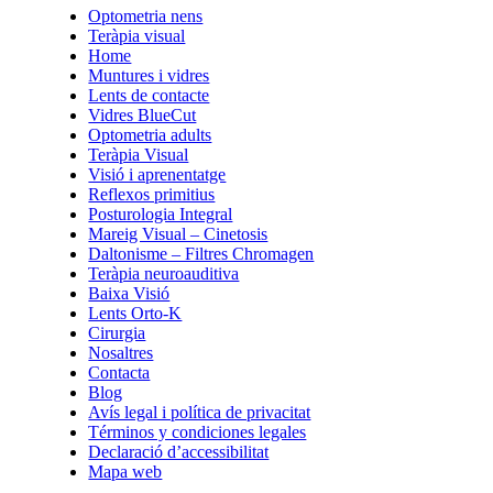
Optometria nens
Teràpia visual
Home
Muntures i vidres
Lents de contacte
Vidres BlueCut
Optometria adults
Teràpia Visual
Visió i aprenentatge
Reflexos primitius
Posturologia Integral
Mareig Visual – Cinetosis
Daltonisme – Filtres Chromagen
Teràpia neuroauditiva
Baixa Visió
Lents Orto-K
Cirurgia
Nosaltres
Contacta
Blog
Avís legal i política de privacitat
Términos y condiciones legales
Declaració d’accessibilitat
Mapa web