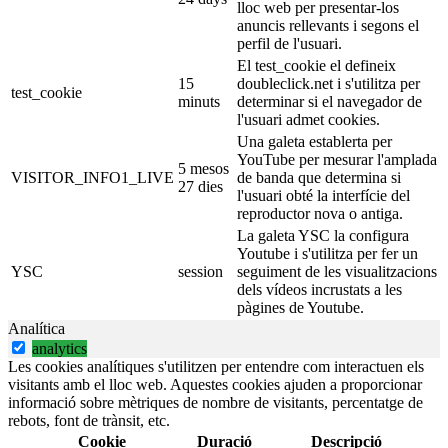
lloc web per presentar-los
anuncis rellevants i segons el
perfil de l'usuari.
El test_cookie el defineix
15
doubleclick.net i s'utilitza per
test_cookie
minuts
determinar si el navegador de
l'usuari admet cookies.
Una galeta establerta per
YouTube per mesurar l'amplada
5 mesos
VISITOR_INFO1_LIVE
de banda que determina si
27 dies
l'usuari obté la interfície del
reproductor nova o antiga.
La galeta YSC la configura
Youtube i s'utilitza per fer un
YSC
session
seguiment de les visualitzacions
dels vídeos incrustats a les
pàgines de Youtube.
Analítica
analytics
Les cookies analítiques s'utilitzen per entendre com interactuen els
visitants amb el lloc web. Aquestes cookies ajuden a proporcionar
informació sobre mètriques de nombre de visitants, percentatge de
rebots, font de trànsit, etc.
Cookie
Duració
Descripció