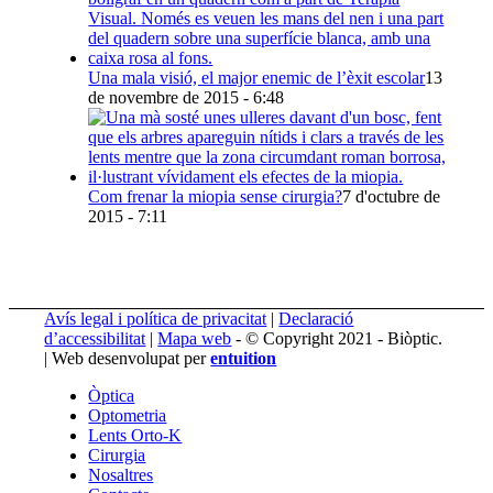
Una mala visió, el major enemic de l’èxit escolar
13
de novembre de 2015 - 6:48
Com frenar la miopia sense cirurgia?
7 d'octubre de
2015 - 7:11
Avís legal i política de privacitat
|
Declaració
d’accessibilitat
|
Mapa web
- © Copyright 2021 - Biòptic.
| Web desenvolupat per
entuition
Òptica
Optometria
Lents Orto-K
Cirurgia
Nosaltres