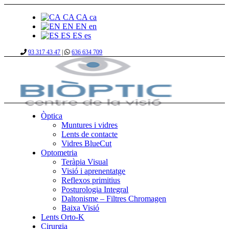
CA
CA
ca
EN
EN
en
ES
ES
es
93 317 43 47
|
636 634 709
Òptica
Muntures i vidres
Lents de contacte
Vidres BlueCut
Optometria
Teràpia Visual
Visió i aprenentatge
Reflexos primitius
Posturologia Integral
Daltonisme – Filtres Chromagen
Baixa Visió
Lents Orto-K
Cirurgia