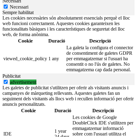
Necessari
Necessari
Sempre habilitat
Les cookies necessàries són absolutament essencials perquè el lloc
web funcioni correctament. Aquestes cookies garanteixen les
funcionalitats bàsiques i les característiques de seguretat del lloc
web, de forma anònima.
Cookie
Duració
Descripció
La galeta la configura el connector
de consentiment de galetes GDPR
viewed_cookie_policy
1 any
per emmagatzemar si l'usuari ha
consentit o no l'ús de galetes. No
emmagatzema cap dada personal.
Publicitat
advertisement
Les galetes de publicitat s'utilitzen per oferir als visitants anuncis i
campanyes de màrqueting rellevants. Aquestes galetes fan un
seguiment dels visitants als llocs web i recullen informació per oferir
anuncis personalitzats.
Cookie
Duració
Descripció
Les cookies de Google
DoubleClick IDE s'utilitzen per
emmagatzemar informació
1 year
IDE
sobre com l'usuari utilitza el
24 days