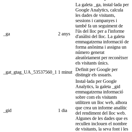
La galeta _ga, instal·lada per
Google Analytics, calcula
les dades de visitants,
sessions i campanyes i
també fa un seguiment de
l'ús del lloc per a l'informe
_ga
2 anys
d'anàlisi del lloc. La galeta
emmagatzema informació de
forma anònima i assigna un
número generat
aleatòriament per reconèixer
els visitants únics.
Definit per Google per
_gat_gtag_UA_53537560_1
1 minut
distingir els usuaris.
Instal·lada per Google
Analytics, la galeta _gid
emmagatzema informació
sobre com els visitants
utilitzen un lloc web, alhora
que crea un informe analític
_gid
1 dia
del rendiment del lloc web.
Algunes de les dades que es
recullen inclouen el nombre
de visitants, la seva font i les