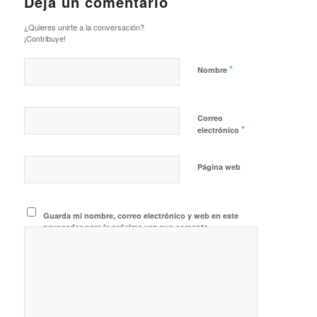
Deja un comentario
¿Quieres unirte a la conversación?
¡Contribuye!
*
Nombre
Correo
*
electrónico
Página web
Guarda mi nombre, correo electrónico y web en este
navegador para la próxima vez que comente.