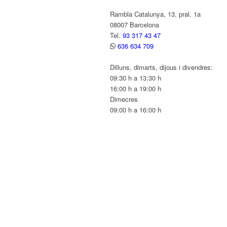
Rambla Catalunya, 13, pral. 1a
08007 Barcelona
Tel.
93 317 43 47
636 634 709
Dilluns, dimarts, dijous i divendres:
09:30 h a 13:30 h
16:00 h a 19:00 h
Dimecres
09:00 h a 16:00 h