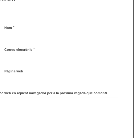
*
Nom
*
Correu electrònic
Pàgina web
lloc web en aquest navegador per a la pròxima vegada que comenti.