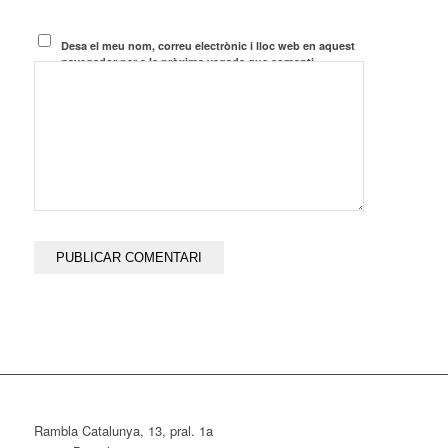
Desa el meu nom, correu electrònic i lloc web en aquest
navegador per a la pròxima vegada que comenti.
Rambla Catalunya, 13, pral. 1a