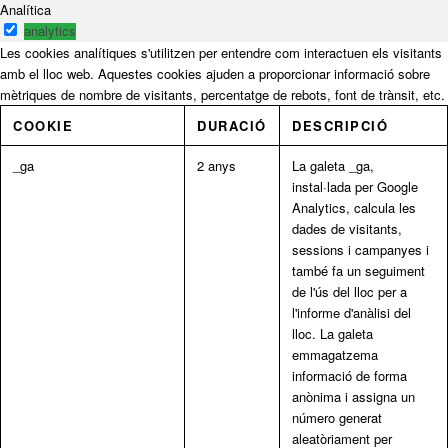
Analítica
analytics
Les cookies analítiques s'utilitzen per entendre com interactuen els visitants
amb el lloc web. Aquestes cookies ajuden a proporcionar informació sobre
mètriques de nombre de visitants, percentatge de rebots, font de trànsit, etc.
COOKIE
DURACIÓ
DESCRIPCIÓ
_ga
2 anys
La galeta _ga,
instal·lada per Google
Analytics, calcula les
dades de visitants,
sessions i campanyes i
també fa un seguiment
de l'ús del lloc per a
l'informe d'anàlisi del
lloc. La galeta
emmagatzema
informació de forma
anònima i assigna un
número generat
aleatòriament per