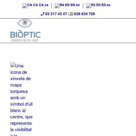
CA
CA
ca
EN
EN
en
ES
ES
es
93 317 43 47
|
636 634 709