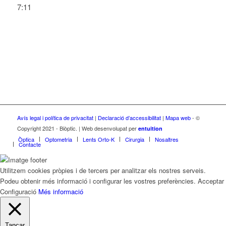
7:11
Avís legal i política de privacitat
|
Declaració d’accessibilitat
|
Mapa web
- ©
Copyright 2021 - Biòptic. | Web desenvolupat per
entuition
Òptica
Optometria
Lents Orto-K
Cirurgia
Nosaltres
Contacte
Utilitzem cookies pròpies i de tercers per analitzar els nostres serveis.
Podeu obtenir més informació i configurar les vostres preferències.
Acceptar
Configuració
Més informació
Tancar