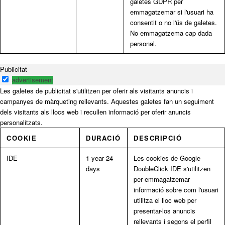
galetes GDPR per
emmagatzemar si l'usuari ha
consentit o no l'ús de galetes.
No emmagatzema cap dada
personal.
Publicitat
advertisement
Les galetes de publicitat s'utilitzen per oferir als visitants anuncis i
campanyes de màrqueting rellevants. Aquestes galetes fan un seguiment
dels visitants als llocs web i recullen informació per oferir anuncis
personalitzats.
COOKIE
DURACIÓ
DESCRIPCIÓ
IDE
1 year 24
Les cookies de Google
days
DoubleClick IDE s'utilitzen
per emmagatzemar
informació sobre com l'usuari
utilitza el lloc web per
presentar-los anuncis
rellevants i segons el perfil