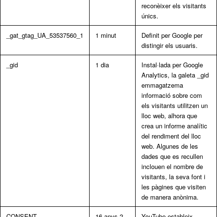
reconèixer els visitants
únics.
_gat_gtag_UA_53537560_1
1 minut
Definit per Google per
distingir els usuaris.
_gid
1 dia
Instal·lada per Google
Analytics, la galeta _gid
emmagatzema
informació sobre com
els visitants utilitzen un
lloc web, alhora que
crea un informe analític
del rendiment del lloc
web. Algunes de les
dades que es recullen
inclouen el nombre de
visitants, la seva font i
les pàgines que visiten
de manera anònima.
CONSENT
16 anys 2
YouTube estableix