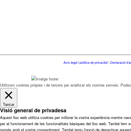
Avís legal i política de privacitat
|
Declaració d’ac
Utilitzem cookies pròpies i de tercers per analitzar els nostres serveis. Pode
Tancar
Visió general de privadesa
Aquest lloc web utilitza cookies per millorar la vostra experiència mentre 
per al funcionament de les funcionalitats bàsiques del lloc web. També fem 
només amb el vostre consentiment. També teniu l'opció de desactivar aquestes