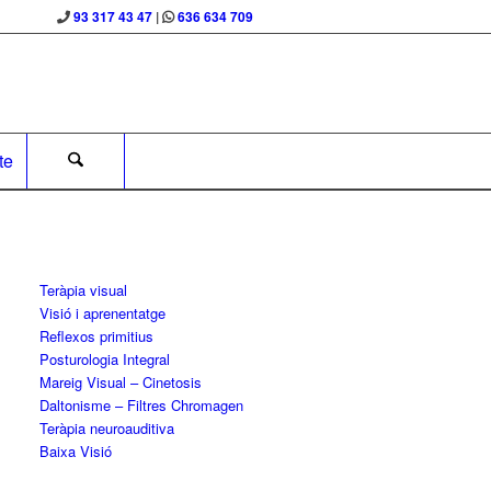
93 317 43 47
|
636 634 709
te
Teràpia visual
Visió i aprenentatge
Reflexos primitius
Posturologia Integral
Mareig Visual – Cinetosis
Daltonisme – Filtres Chromagen
Teràpia neuroauditiva
Baixa Visió