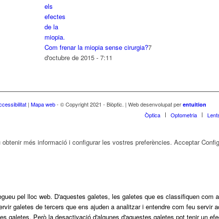
Com frenar la miopia sense cirurgia?
7
d'octubre de 2015 - 7:11
cessibilitat
|
Mapa web
- © Copyright 2021 - Biòptic. | Web desenvolupat per
entuition
Òptica
Optometria
Lent
u obtenir més informació i configurar les vostres preferències.
Acceptar
Config
navegueu pel lloc web. D'aquestes galetes, les galetes que es classifiquen c
servir galetes de tercers que ens ajuden a analitzar i entendre com feu serv
 galetes. Però la desactivació d'algunes d'aquestes galetes pot tenir un efe