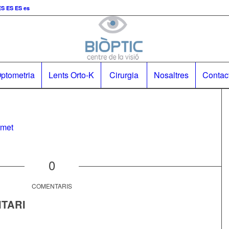
ES
ES
es
ptometria
Lents Orto-K
Cirurgia
Nosaltres
Contac
0
COMENTARIS
TARI