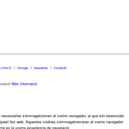
s Orto-K
Cirurgia
Nosaltres
Contacte
uració
Més informació
om a necessàries s'emmagatzemen al vostre navegador, ja que són essencials
ir aquest lloc web. Aquestes cookies s'emmagatzemaran al vostre navegador
cte en la vostra experiència de navegació.