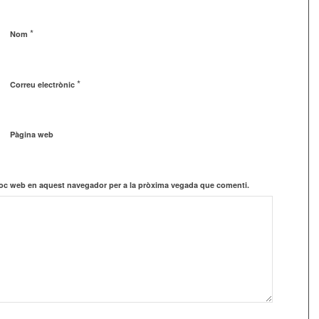
*
Nom
*
Correu electrònic
Pàgina web
lloc web en aquest navegador per a la pròxima vegada que comenti.