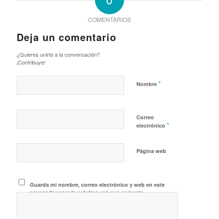
COMENTARIOS
Deja un comentario
¿Quieres unirte a la conversación?
¡Contribuye!
*
Nombre
Correo
*
electrónico
Página web
Guarda mi nombre, correo electrónico y web en este
navegador para la próxima vez que comente.