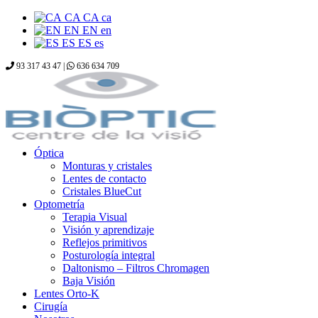
CA
CA
ca
EN
EN
en
ES
ES
es
93 317 43 47 |
636 634 709
Óptica
Monturas y cristales
Lentes de contacto
Cristales BlueCut
Optometría
Terapia Visual
Visión y aprendizaje
Reflejos primitivos
Posturología integral
Daltonismo – Filtros Chromagen
Baja Visión
Lentes Orto-K
Cirugía