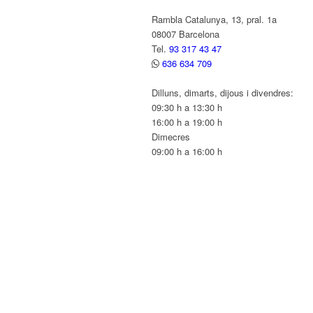
Rambla Catalunya, 13, pral. 1a
08007 Barcelona
Tel.
93 317 43 47
636 634 709
Dilluns, dimarts, dijous i divendres:
09:30 h a 13:30 h
16:00 h a 19:00 h
Dimecres
09:00 h a 16:00 h