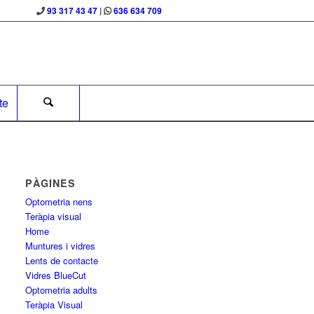
93 317 43 47
|
636 634 709
te
PÀGINES
Optometria nens
Teràpia visual
Home
Muntures i vidres
Lents de contacte
Vidres BlueCut
Optometria adults
Teràpia Visual