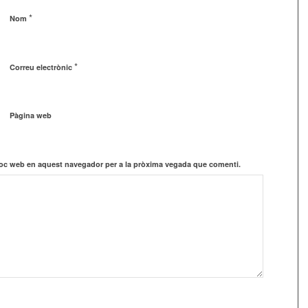
*
Nom
*
Correu electrònic
Pàgina web
lloc web en aquest navegador per a la pròxima vegada que comenti.