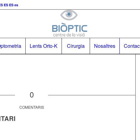
ES
ES
es
ptometria
Lents Orto-K
Cirurgia
Nosaltres
Contac
0
COMENTARIS
TARI