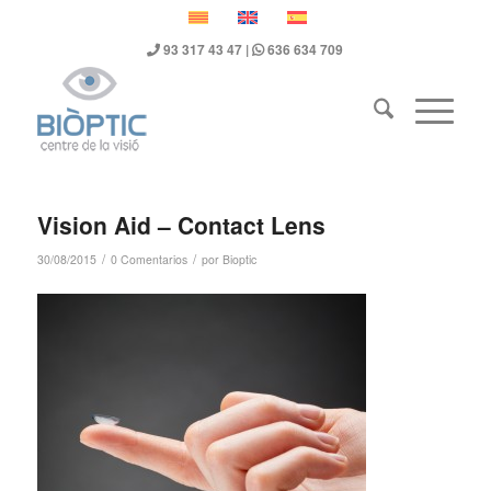
93 317 43 47 |
636 634 709
Vision Aid – Contact Lens
/
/
30/08/2015
0 Comentarios
por
Bioptic